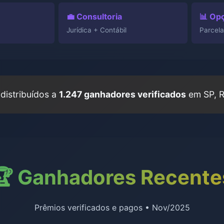
💼 Consultoria
📊 Op
Jurídica + Contábil
Parcela
distribuídos a
1.247 ganhadores verificados
em SP, RJ
🏆 Ganhadores Recente
Prêmios verificados e pagos • Nov/2025