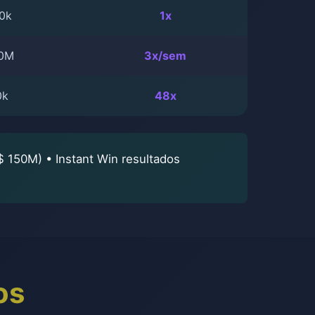
00k
1x
00M
3x/sem
0k
48x
$ 150M) • Instant Win resultados
os