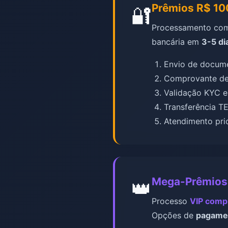
Prêmios R$ 10
🔐
Processamento c
bancária em
3-5 di
Envio de docume
Comprovante de 
Validação KYC e
Transferência T
Atendimento prio
Mega-Prêmios
👑
Processo
VIP comp
Opções de
pagamen