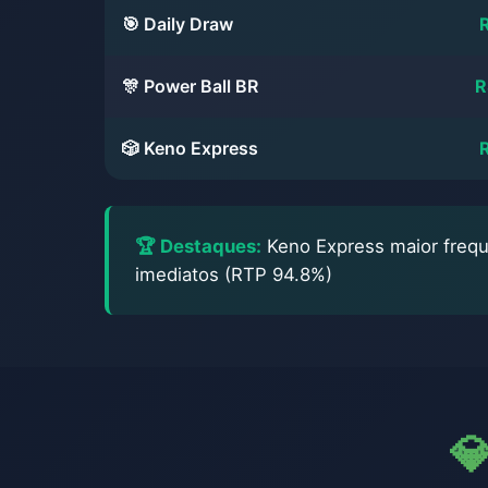
🎯 Daily Draw
🎊 Power Ball BR
R
🎲 Keno Express
🏆 Destaques:
Keno Express maior frequê
imediatos (RTP 94.8%)
