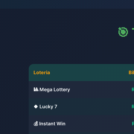
🎯
Loteria
Bi
🎱 Mega Lottery
🍀 Lucky 7
💰 Instant Win